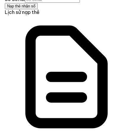
Nạp thẻ nhận số
Lịch sử nạp thẻ