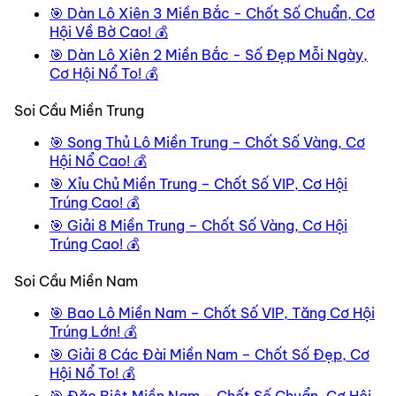
🎯 Dàn Lô Xiên 3 Miền Bắc - Chốt Số Chuẩn, Cơ
Hội Về Bờ Cao! 💰
🎯 Dàn Lô Xiên 2 Miền Bắc - Số Đẹp Mỗi Ngày,
Cơ Hội Nổ To! 💰
Soi Cầu Miền Trung
🎯 Song Thủ Lô Miền Trung – Chốt Số Vàng, Cơ
Hội Nổ Cao! 💰
🎯 Xỉu Chủ Miền Trung – Chốt Số VIP, Cơ Hội
Trúng Cao! 💰
🎯 Giải 8 Miền Trung – Chốt Số Vàng, Cơ Hội
Trúng Cao! 💰
Soi Cầu Miền Nam
🎯 Bao Lô Miền Nam – Chốt Số VIP, Tăng Cơ Hội
Trúng Lớn! 💰
🎯 Giải 8 Các Đài Miền Nam – Chốt Số Đẹp, Cơ
Hội Nổ To! 💰
🎯 Đặc Biệt Miền Nam – Chốt Số Chuẩn, Cơ Hội