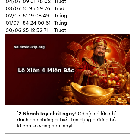
04/07
09 01 75 02
Trượt
03/07
10 95 29 76
Trượt
02/07
51 19 08 49
Trúng
01/07
84 24 00 61
Trúng
30/06
25 12 52 71
Trượt
🚀
Nhanh tay chốt ngay!
Cơ hội nổ lớn chỉ
dành cho những ai biết tận dụng – đừng bỏ
lỡ con số vàng hôm nay!