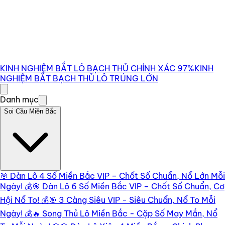
KINH NGHIỆM BẮT LÔ BẠCH THỦ CHÍNH XÁC 97%
KINH
NGHIỆM BẮT BẠCH THỦ LÔ TRÚNG LỚN
Danh mục
Soi Cầu Miền Bắc
🎯 Dàn Lô 4 Số Miền Bắc VIP – Chốt Số Chuẩn, Nổ Lớn Mỗi
Ngày! 💰
🎯 Dàn Lô 6 Số Miền Bắc VIP – Chốt Số Chuẩn, Cơ
Hội Nổ To! 💰
🎯 3 Càng Siêu VIP - Siêu Chuẩn, Nổ To Mỗi
Ngày! 💰
🔥 Song Thủ Lô Miền Bắc - Cặp Số May Mắn, Nổ