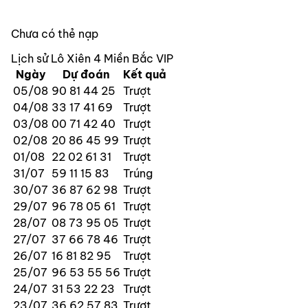
Chưa có thẻ nạp
Lịch sử Lô Xiên 4 Miền Bắc VIP
Ngày
Dự đoán
Kết quả
05/08
90 81 44 25
Trượt
04/08
33 17 41 69
Trượt
03/08
00 71 42 40
Trượt
02/08
20 86 45 99
Trượt
01/08
22 02 61 31
Trượt
31/07
59 11 15 83
Trúng
30/07
36 87 62 98
Trượt
29/07
96 78 05 61
Trượt
28/07
08 73 95 05
Trượt
27/07
37 66 78 46
Trượt
26/07
16 81 82 95
Trượt
25/07
96 53 55 56
Trượt
24/07
31 53 22 23
Trượt
23/07
36 62 57 83
Trượt