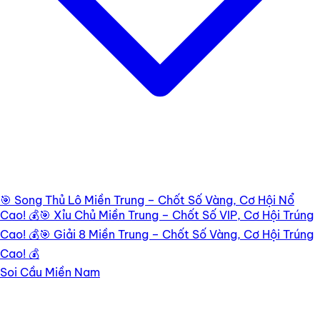
🎯 Song Thủ Lô Miền Trung – Chốt Số Vàng, Cơ Hội Nổ
Cao! 💰
🎯 Xỉu Chủ Miền Trung – Chốt Số VIP, Cơ Hội Trúng
Cao! 💰
🎯 Giải 8 Miền Trung – Chốt Số Vàng, Cơ Hội Trúng
Cao! 💰
Soi Cầu Miền Nam