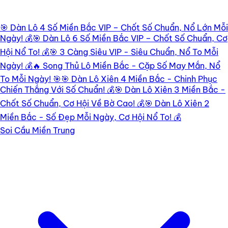
🎯 Dàn Lô 4 Số Miền Bắc VIP – Chốt Số Chuẩn, Nổ Lớn Mỗi
Ngày! 💰
🎯 Dàn Lô 6 Số Miền Bắc VIP – Chốt Số Chuẩn, Cơ
Hội Nổ To! 💰
🎯 3 Càng Siêu VIP - Siêu Chuẩn, Nổ To Mỗi
Ngày! 💰
🔥 Song Thủ Lô Miền Bắc - Cặp Số May Mắn, Nổ
To Mỗi Ngày! 🎯
🎯 Dàn Lô Xiên 4 Miền Bắc - Chinh Phục
Chiến Thắng Với Số Chuẩn! 💰
🎯 Dàn Lô Xiên 3 Miền Bắc -
Chốt Số Chuẩn, Cơ Hội Về Bờ Cao! 💰
🎯 Dàn Lô Xiên 2
Miền Bắc - Số Đẹp Mỗi Ngày, Cơ Hội Nổ To! 💰
Soi Cầu Miền Trung