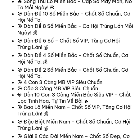
🔥 Song Thủ Lô Miền Bắc - Cặp Số May Mắn, Nổ
To Mỗi Ngày! 🎯
🎯 Dàn Đề 10 Số Miền Bắc – Chốt Số Chuẩn, Cơ
Hội Nổ To!
🎯 Dàn Đề 8 Số Miền Bắc - Cơ Hội Trúng Lớn Mỗi
Ngày! 💰
🎯 Dàn Đề 6 Số – Chốt Số VIP, Tăng Cơ Hội
Trúng Lớn! 💰
🎯 Dàn Đề 4 Số Miền Bắc - Chốt Số Chuẩn, Cơ
Hội Nổ To! 💰
🎯 Dàn Đề 2 Số Miền Bắc – Chốt Số Chuẩn, Cơ
Hội Nổ To!
🎯 4 Con 3 Càng MB VIP Siêu Chuẩn
🎯 Cặp 3 Càng MB VIP Siêu Chuẩn
💎 Dàn 10 Con 3 Càng Miền Bắc Siêu VIP – Chắt
Lọc Tinh Hoa, Tự Tin Về Bờ! 🔥
🎯 Bao Lô Miền Nam – Chốt Số VIP, Tăng Cơ Hội
Trúng Lớn! 💰
🎯 Đặc Biệt Miền Nam – Chốt Số Chuẩn, Cơ Hội
Trúng Lớn! 💰
🎯 Giải 8 Các Đài Miền Nam – Chốt Số Đẹp, Cơ