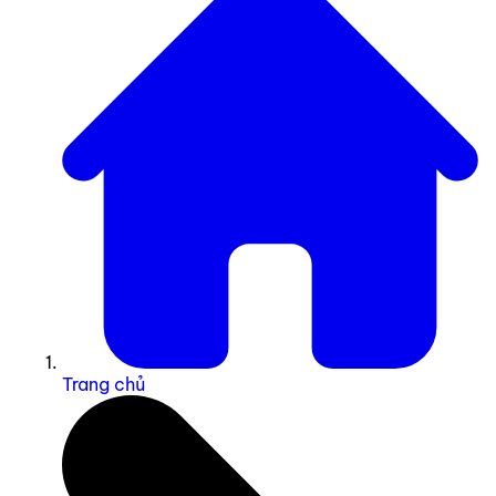
Trang chủ