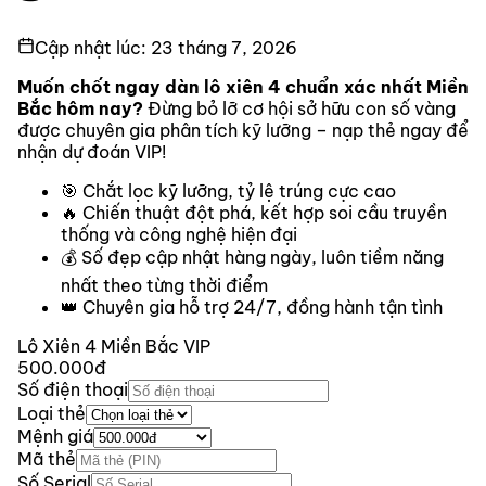
Cập nhật lúc: 23 tháng 7, 2026
Muốn chốt ngay dàn lô xiên 4 chuẩn xác nhất Miền
Bắc hôm nay?
Đừng bỏ lỡ cơ hội sở hữu con số vàng
được chuyên gia phân tích kỹ lưỡng – nạp thẻ ngay để
nhận dự đoán VIP!
🎯 Chắt lọc kỹ lưỡng, tỷ lệ trúng cực cao
🔥 Chiến thuật đột phá, kết hợp soi cầu truyền
thống và công nghệ hiện đại
💰 Số đẹp cập nhật hàng ngày, luôn tiềm năng
nhất theo từng thời điểm
👑 Chuyên gia hỗ trợ 24/7, đồng hành tận tình
Lô Xiên 4 Miền Bắc VIP
500.000đ
Số điện thoại
Loại thẻ
Mệnh giá
Mã thẻ
Số Serial