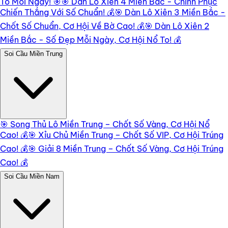
To Mỗi Ngày! 🎯
🎯 Dàn Lô Xiên 4 Miền Bắc - Chinh Phục
Chiến Thắng Với Số Chuẩn! 💰
🎯 Dàn Lô Xiên 3 Miền Bắc -
Chốt Số Chuẩn, Cơ Hội Về Bờ Cao! 💰
🎯 Dàn Lô Xiên 2
Miền Bắc - Số Đẹp Mỗi Ngày, Cơ Hội Nổ To! 💰
Soi Cầu Miền Trung
🎯 Song Thủ Lô Miền Trung – Chốt Số Vàng, Cơ Hội Nổ
Cao! 💰
🎯 Xỉu Chủ Miền Trung – Chốt Số VIP, Cơ Hội Trúng
Cao! 💰
🎯 Giải 8 Miền Trung – Chốt Số Vàng, Cơ Hội Trúng
Cao! 💰
Soi Cầu Miền Nam