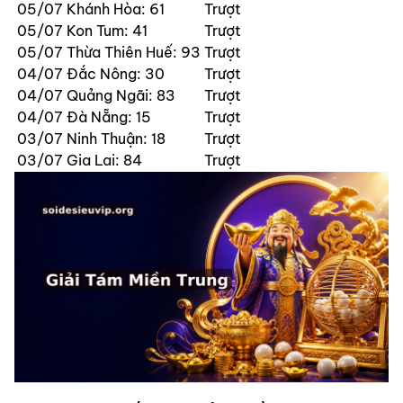
05/07
Khánh Hòa: 61
Trượt
05/07
Kon Tum: 41
Trượt
05/07
Thừa Thiên Huế: 93
Trượt
04/07
Đắc Nông: 30
Trượt
04/07
Quảng Ngãi: 83
Trượt
04/07
Đà Nẵng: 15
Trượt
03/07
Ninh Thuận: 18
Trượt
03/07
Gia Lai: 84
Trượt