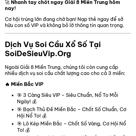
🚀
Nhanh tay chốt ngay Giải 8 Miền Trung hôm
nay!
Cơ hội trúng lớn đang chờ bạn! Nạp thẻ ngay để sở
hữu con số VIP và không bỏ lỡ thông tin quan trọng.
Dịch Vụ Soi Cầu Xổ Số Tại
SoiDeSieuVip.Org
Ngoài Giải 8 Miền Trung, chúng tôi còn cung cấp
nhiều dịch vụ soi cầu chất lượng cao cho cả 3 miền:
🔥 Miền Bắc VIP
🎯 3 Càng Siêu VIP – Siêu Chuẩn, Nổ To Mỗi
Ngày! 💰
🎯 Bạch Thủ Đề Miền Bắc – Chốt Số Chuẩn, Cơ
Hội Nổ To! 💰
🎯 Lô Kép Miền Bắc – Chốt Số Vàng, Cơ Hội Nổ
To! 💰