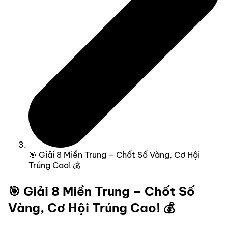
🎯 Giải 8 Miền Trung – Chốt Số Vàng, Cơ Hội
Trúng Cao! 💰
🎯 Giải 8 Miền Trung – Chốt Số
Vàng, Cơ Hội Trúng Cao! 💰