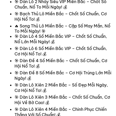
🎯 Dàn Lô 2 Nháy Siêu VIP Miền Bắc – Chốt Số
Chuẩn, Nổ To Mỗi Ngày! 💰
🎯 Bạch Thủ Lô Miền Bắc – Chốt Số Chuẩn, Cơ
Hội Nổ To! 💰
🔥 Song Thủ Lô Miền Bắc – Cặp Số May Mắn, Nổ
To Mỗi Ngày! 🎯
🎯 Dàn Lô 4 Số Miền Bắc VIP – Chốt Số Chuẩn,
Nổ Lớn Mỗi Ngày! 💰
🎯 Dàn Lô 6 Số Miền Bắc VIP – Chốt Số Chuẩn,
Cơ Hội Nổ To! 💰
🎯 Dàn Đề 4 Số Miền Bắc – Chốt Số Chuẩn, Cơ
Hội Nổ To! 💰
🎯 Dàn Đề 8 Số Miền Bắc – Cơ Hội Trúng Lớn Mỗi
Ngày! 💰
🎯 Dàn Lô Xiên 2 Miền Bắc – Số Đẹp Mỗi Ngày,
Cơ Hội Nổ To! 💰
🎯 Dàn Lô Xiên 3 Miền Bắc – Chốt Số Chuẩn, Cơ
Hội Về Bờ Cao! 💰
🎯 Dàn Lô Xiên 4 Miền Bắc – Chinh Phục Chiến
Thắng Với Số Chuẩn! 💰