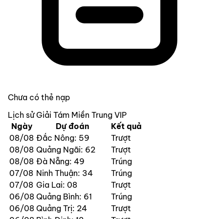
Chưa có thẻ nạp
Lịch sử Giải Tám Miền Trung VIP
Ngày
Dự đoán
Kết quả
08/08
Đắc Nông: 59
Trượt
08/08
Quảng Ngãi: 62
Trượt
08/08
Đà Nẵng: 49
Trúng
07/08
Ninh Thuận: 34
Trúng
07/08
Gia Lai: 08
Trượt
06/08
Quảng Bình: 61
Trúng
06/08
Quảng Trị: 24
Trượt